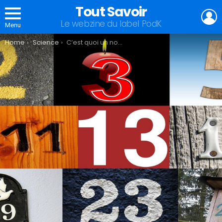
Tout Savoir
L
Le webzine du label PodK
Menu
You are here:
Home
Science
C’est quoi un nombre premier ?