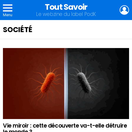
Tout Savoir
L
Le webzine du label PodK
Menu
SOCIÉTÉ
QU'ALLEZ-
VOUS
APPRENDRE
AUJOURD'HUI
?
Vie miroir : cette découverte va-t-elle détruire
le monde ?