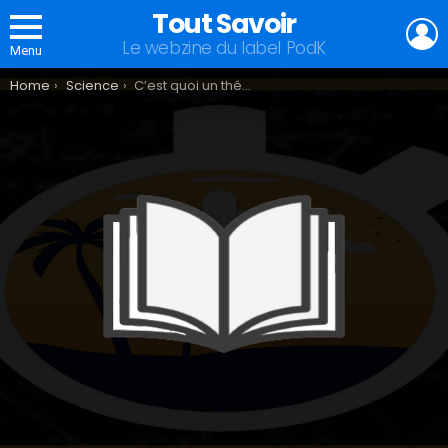
Tout Savoir
L
Le webzine du label PodK
Menu
You are here:
Home
Science
C’est quoi un théorème ?