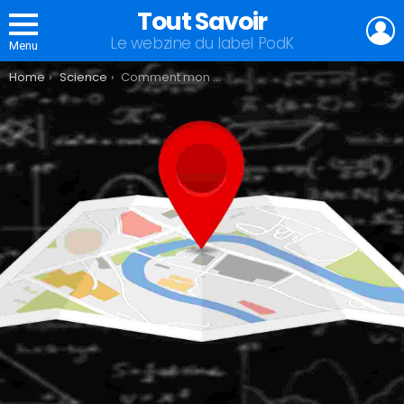
Tout Savoir
L
Le webzine du label PodK
Menu
You are here:
Home
Science
Comment mon GPS sait-il que je suis devant la boulangerie ?