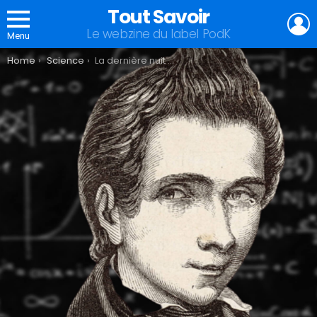
Tout Savoir
L
Le webzine du label PodK
Menu
You are here:
Home
Science
La dernière nuit d’Evariste Galois