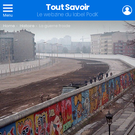
Tout Savoir
L
Le webzine du label PodK
Menu
You are here:
Home
Histoire
La guerre froide