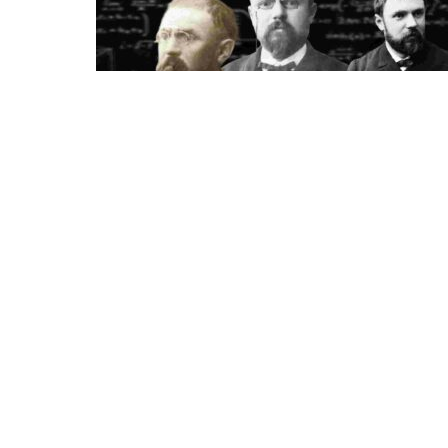
SCIENCE
Henri Poincaré, l’homme aux trois
voix
SCIENCE