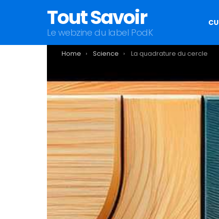
Tout Savoir
CU
Le webzine du label PodK
You are here:
Home
Science
La quadrature du cercle