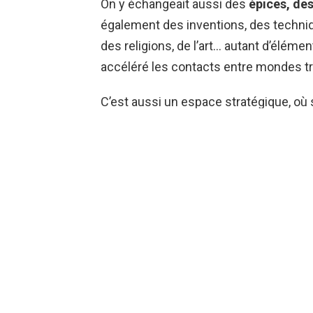
On y échangeait aussi des
épices, de
également des inventions, des techniq
des religions, de l’art… autant d’élémen
accéléré les contacts entre mondes tr
C’est aussi un espace stratégique, où 
parfois des conquérants.
Pourquoi en parle-t-on autan
Au XXIᵉ siècle, l’expression « Nouvell
l’actualité internationale.
Pour comprendre ces enjeux contemporai
réelle de ce réseau antique : son origin
Un épisode pour remettre les 