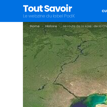
Tout Savoir
CU
Le webzine du label PodK
You are here:
Home
Histoire
La route de la soie : de la Chine à la M