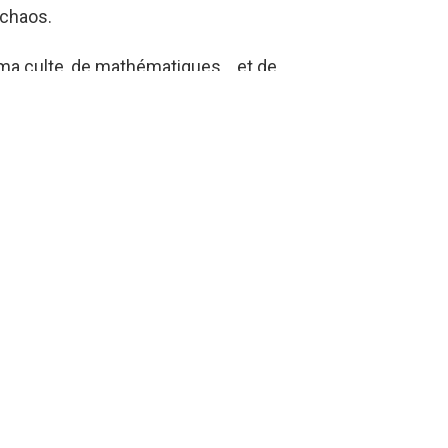
 chaos.
ma culte, de mathématiques… et de
HISTOIRE
La conquête de l’Ouest