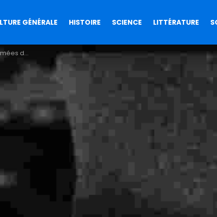
LTURE GÉNÉRALE
HISTOIRE
SCIENCE
LITTÉRATURE
S
u film Pi