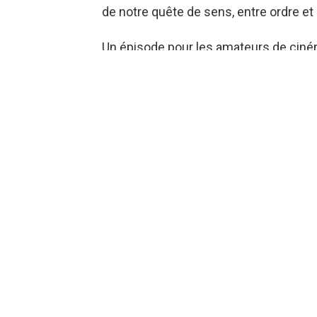
de notre quête de sens, entre ordre et
Un épisode pour les amateurs de ciné
migraines existentielles.
YOU MAY ALSO LIKE
SCIENCE
Henri Poincaré, l’homme aux trois