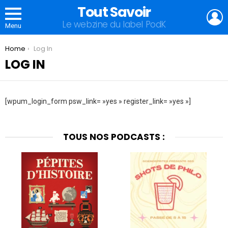
Tout Savoir
L
Le webzine du label PodK
Menu
You are here:
Home
Log In
LOG IN
[wpum_login_form psw_link= »yes » register_link= »yes »]
TOUS NOS PODCASTS :