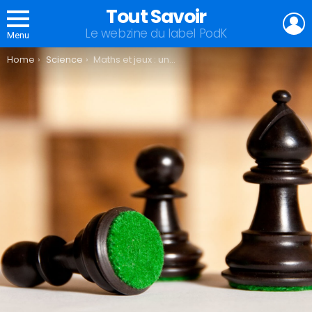
Tout Savoir
L
Le webzine du label PodK
Menu
You are here:
Home
Science
Maths et jeux : une stratégie gagnante !