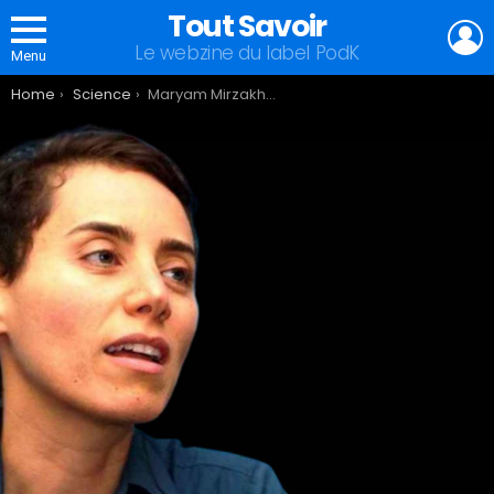
Tout Savoir
L
Le webzine du label PodK
Menu
You are here:
Home
Science
Maryam Mirzakhani, « plus je fais de maths, plus je suis heureuse »