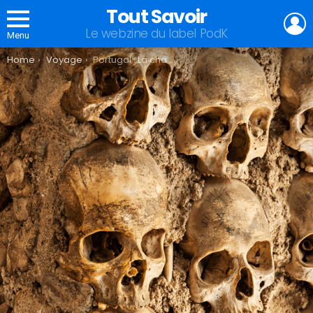
Tout Savoir
L
Le webzine du label PodK
Menu
You are here:
Home
Voyage
Portugal : La chapelle des os d’Évora