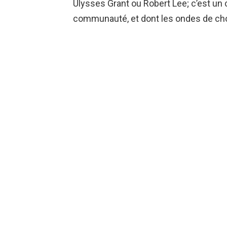
Ulysses Grant ou Robert Lee; c’est un 
communauté, et dont les ondes de choc
Aujourd’hui, nous plongeons dans les
comment il a ébranlé et transformé l’
Préparez-vous pour un voyage dans le
de l’histoire américaine.
YOU MAY ALSO LIKE