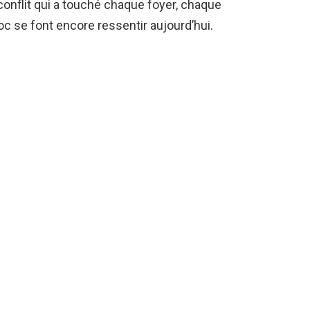
conflit qui a touché chaque foyer, chaque
 se font encore ressentir aujourd’hui.
 profondeurs de ce conflit pour comprendre
Amérique.
 temps, au cœur d’un des chapitres majeurs