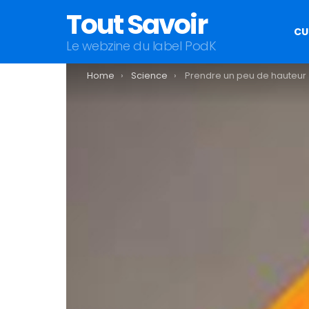
Tout Savoir
CU
Le webzine du label PodK
You are here:
Home
Science
Prendre un peu de hauteur