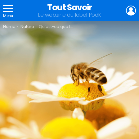
Tout Savoir
L
Le webzine du label PodK
Menu
You are here:
Home
Nature
Qu’est-ce que la symbiose ?