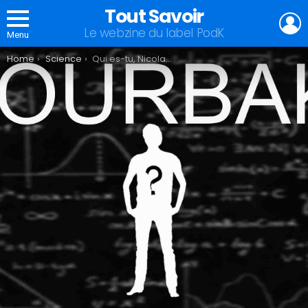
Tout Savoir
L
Le webzine du label PodK
Menu
You are here:
Home
Science
Qui es-tu, Nicolas Bourbaki ?