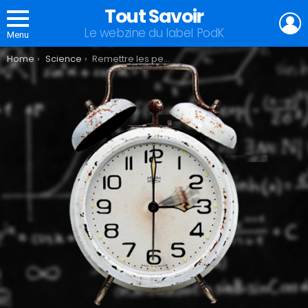
Tout Savoir
L
Le webzine du label PodK
Menu
You are here:
Home
Science
Remettre les pendules à l’heure pour Noël