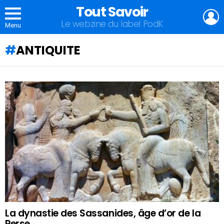
Tout Savoir
L
Le webzine du label PodK
Menu
ANTIQUITE
QU'ALLEZ-
VOUS
APPRENDRE
AUJOURD'HUI
?
La dynastie des Sassanides, âge d’or de la
Perse