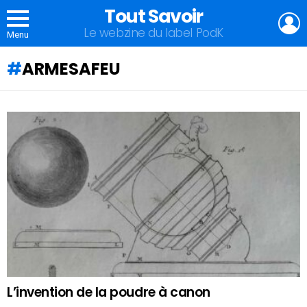
Tout Savoir
L
Le webzine du label PodK
Menu
ARMESAFEU
QU'ALLEZ-
VOUS
APPRENDRE
AUJOURD'HUI
?
L’invention de la poudre à canon