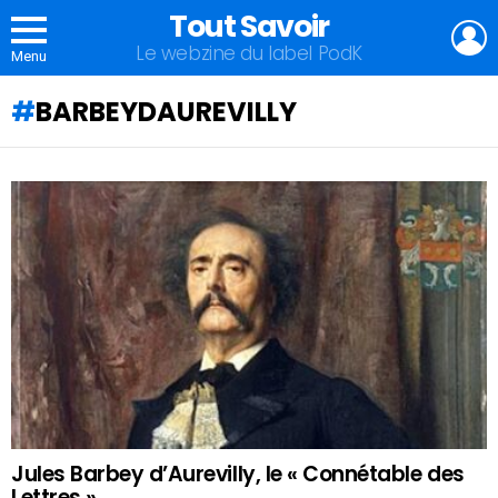
Tout Savoir
L
Le webzine du label PodK
Menu
BARBEYDAUREVILLY
QU'ALLEZ-
VOUS
APPRENDRE
AUJOURD'HUI
?
Jules Barbey d’Aurevilly, le « Connétable des
Lettres »