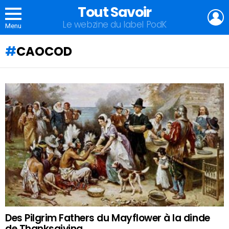
Tout Savoir
L
Le webzine du label PodK
Menu
CAOCOD
QU'ALLEZ-
VOUS
APPRENDRE
AUJOURD'HUI
?
Des Pilgrim Fathers du Mayflower à la dinde
de Thanksgiving