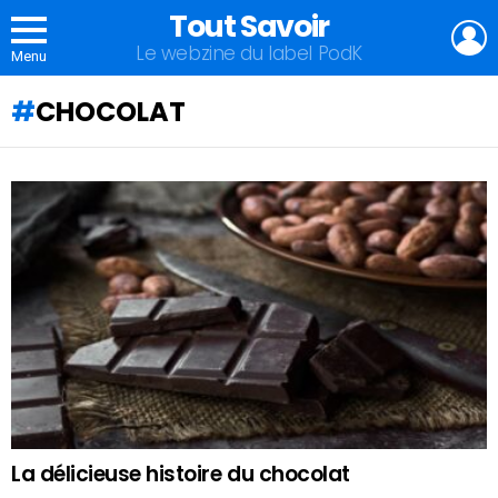
Tout Savoir
L
Le webzine du label PodK
Menu
CHOCOLAT
QU'ALLEZ-
VOUS
APPRENDRE
AUJOURD'HUI
?
La délicieuse histoire du chocolat