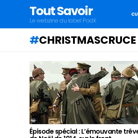
Tout Savoir
CU
Le webzine du label PodK
CHRISTMASCRUCE
QU'ALLEZ-
VOUS
APPRENDRE
AUJOURD'HUI
?
Épisode spécial : L’émouvante trêv