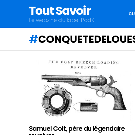
Tout Savoir
CU
Le webzine du label PodK
CONQUETEDELOUE
QU'ALLEZ-
VOUS
APPRENDRE
AUJOURD'HUI
?
Samuel Colt, père du légendaire