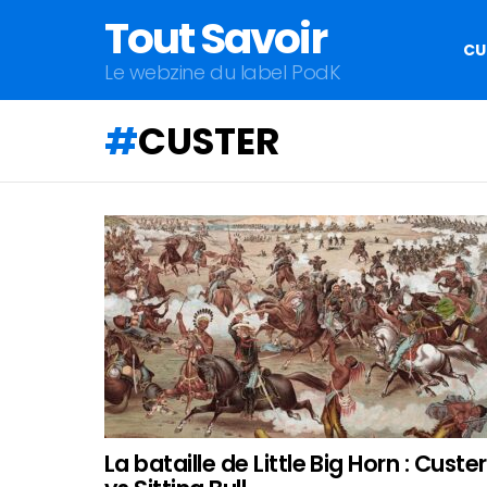
Tout Savoir
CU
Le webzine du label PodK
CUSTER
QU'ALLEZ-
VOUS
APPRENDRE
AUJOURD'HUI
?
La bataille de Little Big Horn : Custer