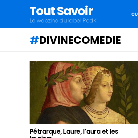
Tout Savoir
CU
Le webzine du label PodK
DIVINECOMEDIE
QU'ALLEZ-
VOUS
APPRENDRE
AUJOURD'HUI
?
Pétrarque, Laure, l’aura et les