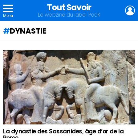
Tout Savoir
L
Le webzine du label PodK
Menu
DYNASTIE
QU'ALLEZ-
VOUS
APPRENDRE
AUJOURD'HUI
?
La dynastie des Sassanides, âge d’or de la
Perse