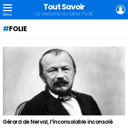
Tout Savoir
L
Le webzine du label PodK
Menu
FOLIE
QU'ALLEZ-
VOUS
APPRENDRE
AUJOURD'HUI
?
Gérard de Nerval, l’inconsolable inconsolé