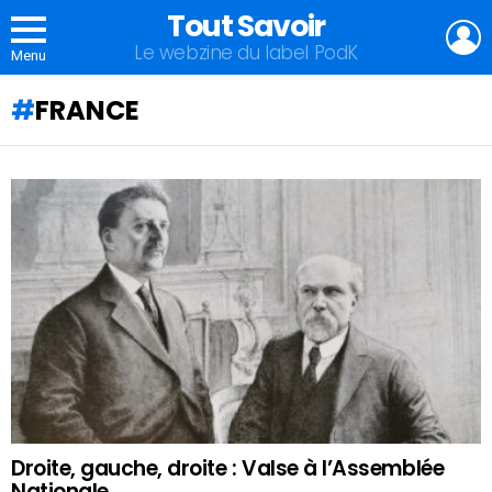
Tout Savoir
L
Le webzine du label PodK
Menu
FRANCE
QU'ALLEZ-
VOUS
APPRENDRE
AUJOURD'HUI
?
Droite, gauche, droite : Valse à l’Assemblée
Nationale