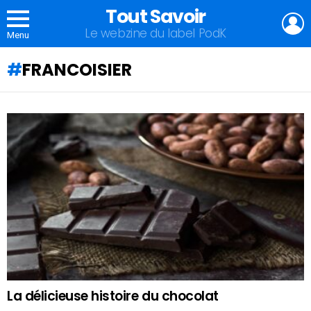
Tout Savoir
L
Le webzine du label PodK
Menu
FRANCOISIER
QU'ALLEZ-
VOUS
APPRENDRE
AUJOURD'HUI
?
La délicieuse histoire du chocolat