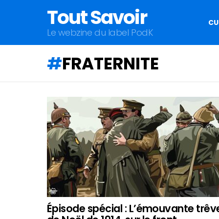
Tout Savoir
CU
Le webzine du label PodK
FRATERNITE
QU'ALLEZ-
VOUS
APPRENDRE
AUJOURD'HUI
?
Épisode spécial : L’émouvante trêv