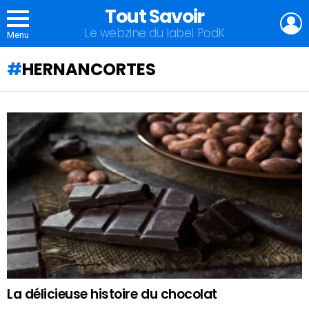
Tout Savoir
L
Le webzine du label PodK
Menu
HERNANCORTES
QU'ALLEZ-
VOUS
APPRENDRE
AUJOURD'HUI
?
La délicieuse histoire du chocolat