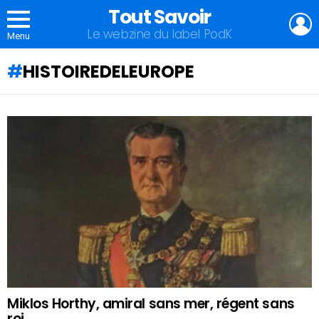
Tout Savoir
L
Le webzine du label PodK
Menu
HISTOIREDELEUROPE
QU'ALLEZ-
VOUS
APPRENDRE
AUJOURD'HUI
?
Miklos Horthy, amiral sans mer, régent sans
roi