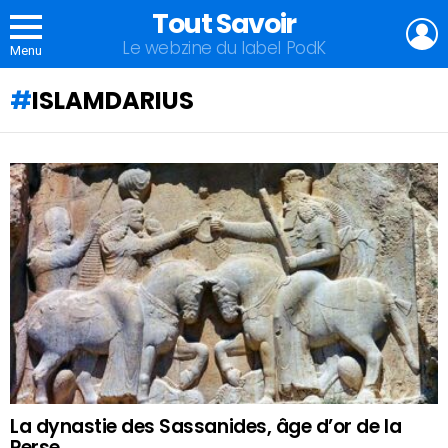
Tout Savoir
L
Le webzine du label PodK
Menu
ISLAMDARIUS
QU'ALLEZ-
VOUS
APPRENDRE
AUJOURD'HUI
?
La dynastie des Sassanides, âge d’or de la
Perse