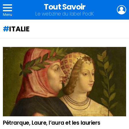
Tout Savoir
L
Le webzine du label PodK
Menu
ITALIE
QU'ALLEZ-
VOUS
APPRENDRE
AUJOURD'HUI
?
Pétrarque, Laure, l’aura et les lauriers