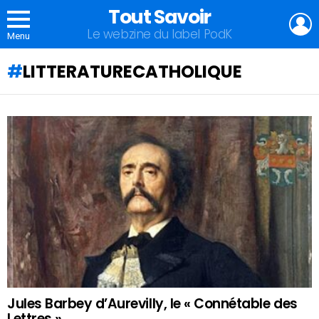
Tout Savoir
L
Le webzine du label PodK
Menu
LITTERATURECATHOLIQUE
QU'ALLEZ-
VOUS
APPRENDRE
AUJOURD'HUI
?
Jules Barbey d’Aurevilly, le « Connétable des
Lettres »