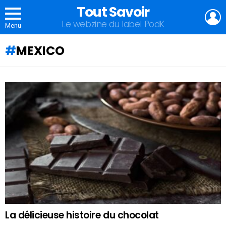
Tout Savoir
L
Le webzine du label PodK
Menu
MEXICO
QU'ALLEZ-
VOUS
APPRENDRE
AUJOURD'HUI
?
La délicieuse histoire du chocolat