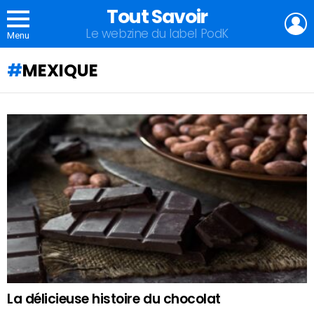
Tout Savoir
L
Le webzine du label PodK
Menu
MEXIQUE
QU'ALLEZ-
VOUS
APPRENDRE
AUJOURD'HUI
?
La délicieuse histoire du chocolat