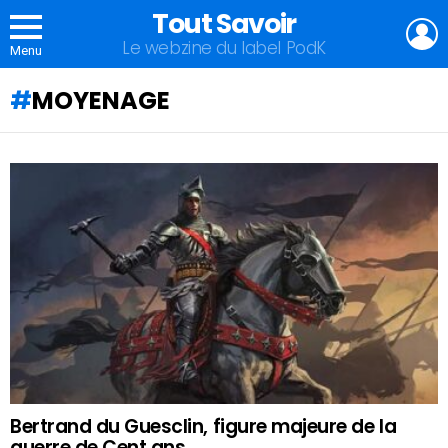
Tout Savoir
L
Le webzine du label PodK
Menu
MOYENAGE
QU'ALLEZ-
VOUS
APPRENDRE
AUJOURD'HUI
?
Bertrand du Guesclin, figure majeure de la
guerre de Cent ans