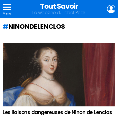
Tout Savoir
L
Le webzine du label PodK
Menu
NINONDELENCLOS
QU'ALLEZ-
VOUS
APPRENDRE
AUJOURD'HUI
?
Les liaisons dangereuses de Ninon de Lenclos