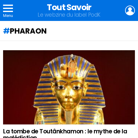
Tout Savoir
L
Le webzine du label PodK
Menu
PHARAON
QU'ALLEZ-
VOUS
APPRENDRE
AUJOURD'HUI
?
La tombe de Toutânkhamon : le mythe de la
malédiction