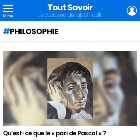
Tout Savoir
L
Le webzine du label PodK
Menu
PHILOSOPHIE
QU'ALLEZ-
VOUS
APPRENDRE
AUJOURD'HUI
?
Qu’est-ce que le « pari de Pascal » ?