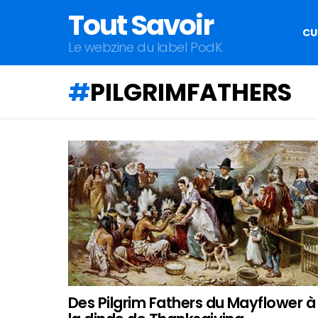
Tout Savoir
CU
Le webzine du label PodK
PILGRIMFATHERS
QU'ALLEZ-
VOUS
APPRENDRE
AUJOURD'HUI
?
Des Pilgrim Fathers du Mayflower à