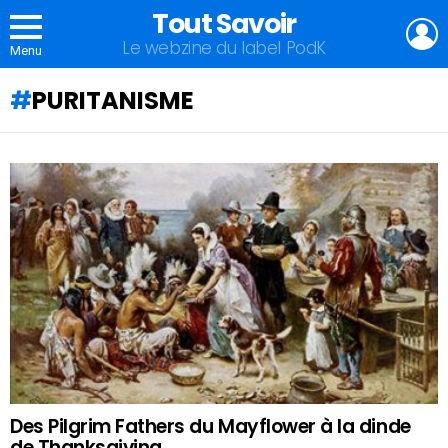
Tout Savoir
L
Le webzine du label PodK
Menu
PURITANISME
QU'ALLEZ-
VOUS
APPRENDRE
AUJOURD'HUI
?
Des Pilgrim Fathers du Mayflower à la dinde
de Thanksgiving