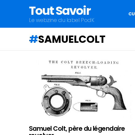
Tout Savoir
CU
Le webzine du label PodK
SAMUELCOLT
QU'ALLEZ-
VOUS
APPRENDRE
AUJOURD'HUI
?
Samuel Colt, père du légendaire