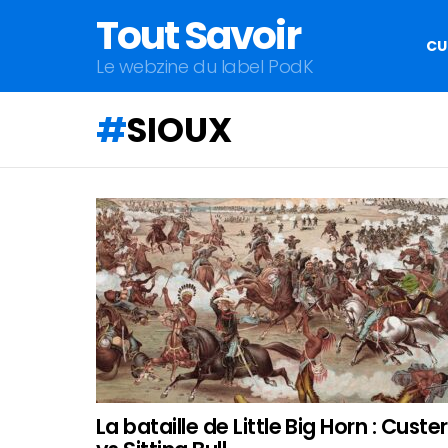
Tout Savoir
CU
Le webzine du label PodK
SIOUX
QU'ALLEZ-
VOUS
APPRENDRE
AUJOURD'HUI
?
La bataille de Little Big Horn : Custer