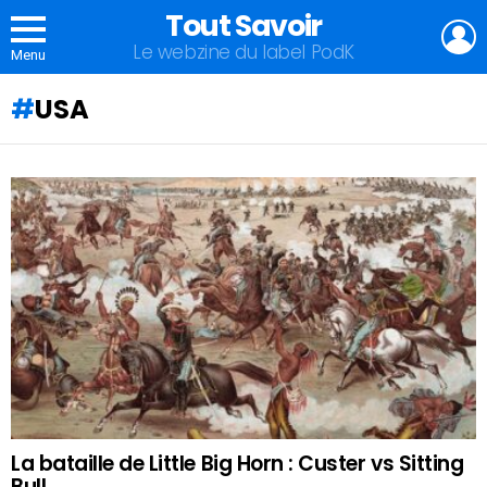
Tout Savoir
L
Le webzine du label PodK
Menu
USA
QU'ALLEZ-
VOUS
APPRENDRE
AUJOURD'HUI
?
La bataille de Little Big Horn : Custer vs Sitting
Bull