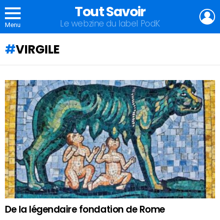
Tout Savoir
L
Le webzine du label PodK
Menu
VIRGILE
QU'ALLEZ-
VOUS
APPRENDRE
AUJOURD'HUI
?
De la légendaire fondation de Rome