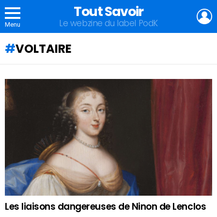
Tout Savoir
L
Le webzine du label PodK
Menu
VOLTAIRE
QU'ALLEZ-
VOUS
APPRENDRE
AUJOURD'HUI
?
Les liaisons dangereuses de Ninon de Lenclos